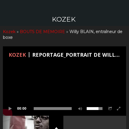
Aller
au
contenu
KOZEK
Kozek
»
BOUTS DE MEMOIRE
»
Willy BLAIN, entraîneur de
boxe
KOZEK
REPORTAGE_PORTRAIT DE WILLY BLAIN, entraîneur de boxe
00:00