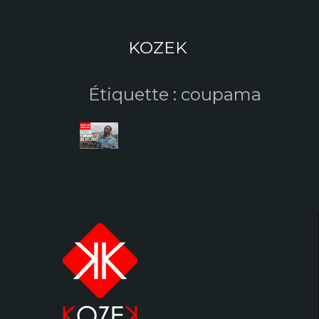
Aller
au
contenu
KOZEK
Étiquette :
coupama