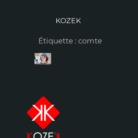
Aller
au
contenu
KOZEK
Étiquette :
comte