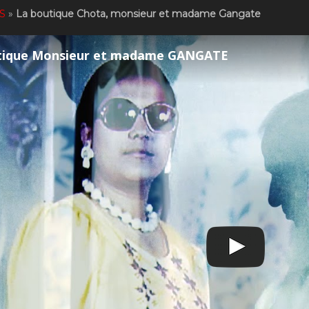
S
»
La boutique Chota, monsieur et madame Gangate
tique Monsieur et madame GANGATE