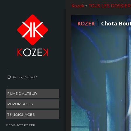
Aller
Kozek
»
TOUS LES DOSSIER
au
contenu
KOZEK
Chota Bou
–
Kozek, c’est koi ?
–
FILMS D'AUTEUR
REPORTAGES
TEMOIGNAGES
© 2017-2019 KOZ’EK